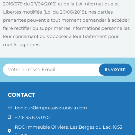
2016/679 du 27/04/2016) et de la Loi Informatique et
Libertés modifiée (Loi du 20/06/2018), nos parties
prenantes peuvent à tout moment demander à accéder,
faire rectifier ou supprimer les informations personnelles
leur concernant ou s’opposer à leur traitement pour
motifs légitimes.
ENVOYER
CONTACT
bonjour@impressivetunisia.com
+216 95 673 070
RDC Immeuble Oliviers, Les Berges du Lac, 1053