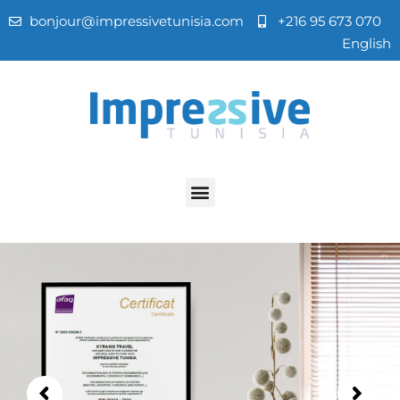
bonjour@impressivetunisia.com
+216 95 673 070
English