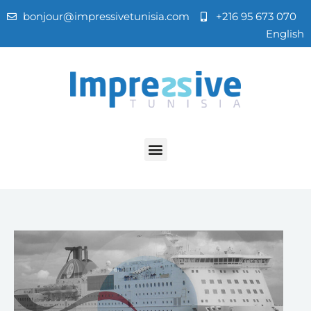
bonjour@impressivetunisia.com
+216 95 673 070
English