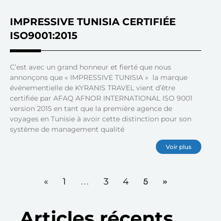
IMPRESSIVE TUNISIA CERTIFIÉE
ISO9001:2015
C’est avec un grand honneur et fierté que nous
annonçons que « IMPRESSIVE TUNISIA » la marque
événementielle de KYRANIS TRAVEL vient d’être
certifiée par AFAQ AFNOR INTERNATIONAL ISO 9001
version 2015 en tant que la première agence de
voyages en Tunisie à avoir cette distinction pour son
système de management qualité
Voir plus
«
1
…
3
4
5
»
Articles récents